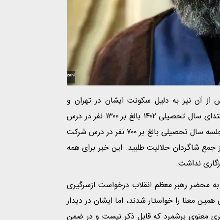
 از آن نیز به دلیل سکونت ایشان در تهران و
محدودیت رفت و آمد به قم، به همین منوال ادامه یافت. در ابتدای سال تحصیلی ١۴٠٢ بالغ بر ١٣٠٠ نفر در درس
ایشان ثبت‌نام کردند، در این شرایط و در حالی که در نخستین جلسه سال تحصیلی بالغ بر ٧٠٠ نفر در درس شرکت
از جمع شاگردان حلالیت طلبید. این خبر برای همه
زگاری نداشت.
ای به محضر رهبر معظم انقلاب درخواست ازسرگیری
مین معنا را خواستار شدند، اما ایشان در دیدار
ی معنوی برشمرد که قابل ذکر نیست و در ضمن