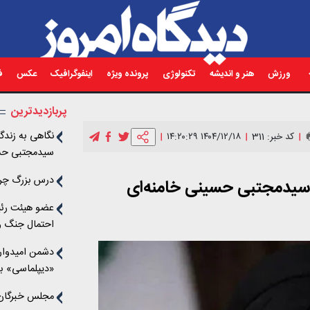
ورزش
هنر و اندیشه
تکنولوژی
پرونده ویژه
اینفوگرافیک
عکس
فی
پربازدیدترین
نگاهی به زندگی
کد خبر: 311
۱۴۰۴/۱۲/۱۸ ۱۴:۲۰:۲۹
سیدمجتبی حس
درس بزرگ چرنو
له سیدمجتبی حسینی خامنه‌ای
عضو هیئت رئی
احتمال جنگ وج
دشمن امیدوار
«دیپلماسی» به
به چنگ آورد
مجلس خبرگان ر