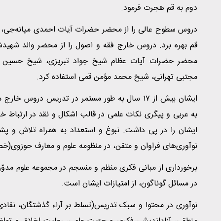
دوم به قم هجرت فرمود.
دروس سطوح عالی را از محضر حضرات آیات احمدی میانه‌جی، رضا
قم بهره برد. دروس خارج فقه و اصول را از محضر والد شهیدشان 
محضر حضرات آیات عظام شیخ جواد تبریزی، شیخ حسین وح
مجتبی تهرانی، شیخ محمد مؤمن قمی استفاده کرد.
ایشان بیش از ١٧ سال به طور مستمر در تدریس دروس خ
به عربی و پیگری نکات علمی در قالب اشکال و نقد در ارتباط خا
ایشان را در پی داشت. نبوغ و استعداد به همراه تلاش و پشتک
نوآوری‌های فراوان و متقن، در منظومه علوم و معارف حوزوی(خ
برخورداری از مبانی فکری منظم و منسجم در مجموعه علوم مدوّن 
در مسائل گوناگون، از امتیازات ایشان است.
نوآوری در محتوا و سبک تدریس(تسلط بر آراء گذشتگان، نقادی د