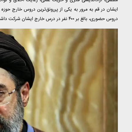
منطقی، آزاداندیشی فکری و حرّیت علمی، رعایت اخلاق و توا
ایشان در قم به مرور به یکی از پررونق‌ترین دروس خارج حوزه ق
دروس حضوری، بالغ بر ۴٠٠ نفر در درس خارج ایشان شرکت داشتند.