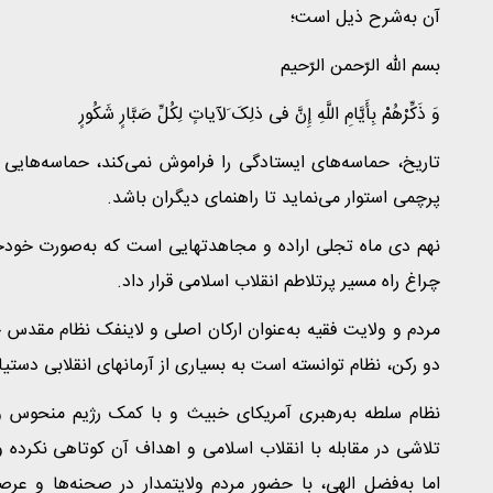
آن به‌شرح ذیل است؛
بسم اللّه الرّحمن الرّحیم
وَ ذَکِّرْهُمْ بِأَیَّامِ اللَّهِ إِنَّ فی ذلِکَ َلآیاتٍ لِکُلِّ صَبَّارٍ شَکُورٍ
تاریخ، حماسه‌های ایستادگی را فراموش نمی‌کند، حماسه‌هایی ک
پرچمی استوار می‌نماید تا راهنمای دیگران باشد.
نهم دی ماه تجلی اراده و مجاهدتهایی است که به‌صورت خودج
چراغ راه مسیر پرتلاطم انقلاب اسلامی قرار داد.
مردم و ولایت فقیه به‌عنوان ارکان اصلی و لاینفک نظام مقدس ج
دو رکن، نظام توانسته است به بسیاری از آرمانهای انقلابی دستیا
نظام سلطه به‌رهبری آمریکای خبیث و با کمک رژیم منحوس 
تلاشی در مقابله با انقلاب اسلامی و اهداف آن کوتاهی نکرده و ت
اما به‌فضل الهی، با حضور مردم ولایتمدار در صحنه‌ها و عرص