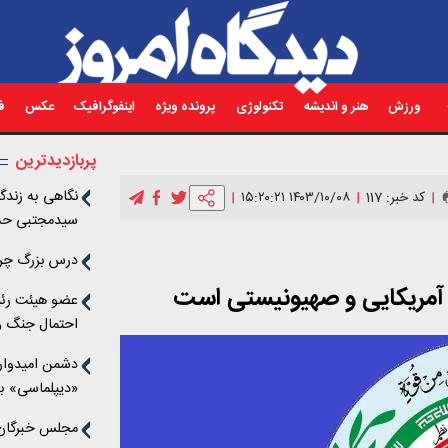
ورزش
هنر و اندیشه
تکنولوژی
پرونده ویژه
اینفوگرافیک
عکس
فی
پربازدیدترین
نگاهی به زندگی
کد خبر: 117
۱۴۰۳/۱۰/۰۸ ۱۵:۲۰:۲۱
سیدمجتبی حس
درس بزرگ چرنو
آمریکایی و صهیونیستی است
عضو هیئت رئی
احتمال جنگ وج
دشمن امیدوار
«دیپلماسی» به
به چنگ آورد
مجلس خبرگان ر