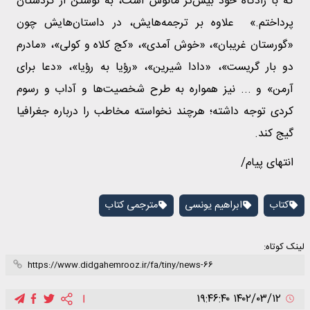
که با زادگاه خود بیش‌تر مأنوس است، به نوشتن از کردستان
پرداختم.» علاوه بر ترجمه‌هایش، در داستان‌هایش چون
«گورستان غریبان»، «خوش ‌آمدی»، «کج کلاه و کولی»، «‌مادرم
دو بار گریست»، «دادا شیرین»، «رؤیا به رؤیا»، «دعا برای
آرمن» و ... نیز همواره به طرح شخصیت‌ها و آداب و رسوم
کردی توجه داشته؛ هرچند نخواسته مخاطب را درباره‌ جغرافیا
گیج کند.
انتهای پیام/
کتاب
ابراهیم یونسی
مترجمی کتاب
لینک کوتاه:
۱۴۰۲/۰۳/۱۲ ۱۹:۴۶:۴۰