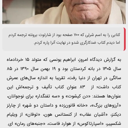
کتابی را به اسم شرلِی که ۷۰۰ صفحه بود از شارلوت برونته ترجمه کردم
اما دیدم کتاب ضدکارگری شدو در نهایت آنرا پاره کردم.
به گزارش دیدگاه امروز، ابراهیم یونسی که متولد ۱۵ خردادماه
سال ۱۳۰۵ در بانه‌ کردستان بود و ۱۹ بهمن سال ۱۳۹۰ در ۸۵
سالگی در تهران از دنیا رفت، تقریبا به اندازه سال‌های عمرش
کتاب داشت؛ از ۸۳ عنوان کتاب تألیف و ترجمه‌اش این
عنوان‌ها هستند: «دن کیشوت» و «سه تفنگدار» برای نوجوانان،
«آرزوهای بزرگ»، «خانه قانون‌زده و داستان دو شهر» از چارلز
دیکنز، «آشیان عقاب» از کنستانس هون، «توفان» از ویلیام
شکسپیر، «اسپارتاکوس» از هوارد فاست، «جنبه‌های رمان» ای.