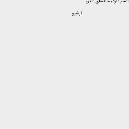
مستقیم دارد/ منطقه‌ای شدن
ن – واشنگتن پیامد
آرشیو
یر تجاری خواهد داشت