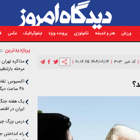
ورزش
هنر و اندیشه
تکنولوژی
پرونده ویژه
اینفوگرافیک
عکس
فی
پربازدیدترین
مذاکره تهران 
کد خبر: 303
۱۴۰۴/۰۹/۱۴ ۲۰:۱۶:۲۵
مرحله‌ بازتنظ
شکل‌گیری چار
اکسیوس: تفاه
د؟
اسرائیل دو مسی
۴۸ ساعت دیگر امضا شود + جزئیات ادعایی
می‌کند/اهداف 
یک هفته جنگ، 
ایران در اقتص
چه بود؟
درس بزرگ چرنو
راه انداختن 