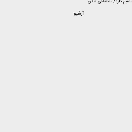
مستقیم دارد/ منطقه‌ای شدن
ن – واشنگتن پیامد
آرشیو
یر تجاری خواهد داشت