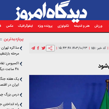
ورزش
هنر و اندیشه
تکنولوژی
پرونده ویژه
اینفوگرافیک
عکس
فی
پربازدیدترین
مذاکره تهران 
کد خبر: 151
۱۴۰۳/۱۰/۲۳ ۱۵:۴۳:۴۸
مرحله‌ بازتنظ
شکل‌گیری چار
اکسیوس: تفاه
‌شود
اسرائیل دو مسی
۴۸ ساعت دیگر امضا شود + جزئیات ادعایی
می‌کند/اهداف 
یک هفته جنگ، 
ایران در اقتص
چه بود؟
درس بزرگ چرنو
راه انداختن 