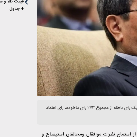
+ جدول
نمایندگان مجلس با ۱۸۲ رای موافق، ۸۹ رای مخالف و یک رای ممتنع و یک رای باطله از مجموع ۲۷۳ رای ماخوذه، رای اعتماد
از استماع نظرات موافقان ومخالفان استیضاح و