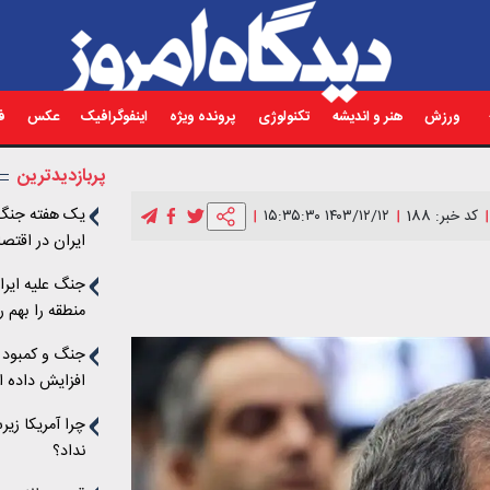
ورزش
هنر و اندیشه
تکنولوژی
پرونده ویژه
اینفوگرافیک
عکس
فی
پربازدیدترین
یک هفته جنگ، 
کد خبر: 188
۱۴۰۳/۱۲/۱۲ ۱۵:۳۵:۳۰
ایران در اقتص
چه بود؟
جنگ علیه ایرا
منطقه را بهم 
جنگ و کمبود ا
افزایش داده 
چرا آمریکا زی
نداد؟