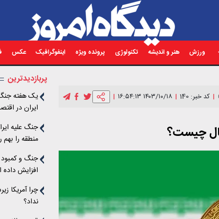
ورزش
هنر و اندیشه
تکنولوژی
پرونده ویژه
اینفوگرافیک
عکس
فی
پربازدیدترین
یک هفته جنگ، 
کد خبر: 140
۱۴۰۳/۱۰/۱۸ ۱۶:۵۴:۱۳
ایران در اقتص
چه بود؟
جنگ علیه ایرا
تال چیست؟
منطقه را بهم 
جنگ و کمبود ا
افزایش داده 
چرا آمریکا زی
نداد؟